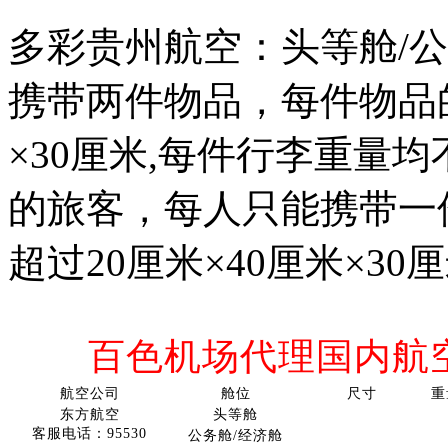
多彩贵州航空：
头等舱
/
携带两件物品
，
每件物品
×
30
厘米
,每件行李重量均不
的旅客，每人只能携带一
超过
20厘米×40厘米×
30
厘
百色机场代理国内航
航空公司
舱位
尺寸
重
东方航空
头等舱
客服电话：
95530
公务舱
/经济舱