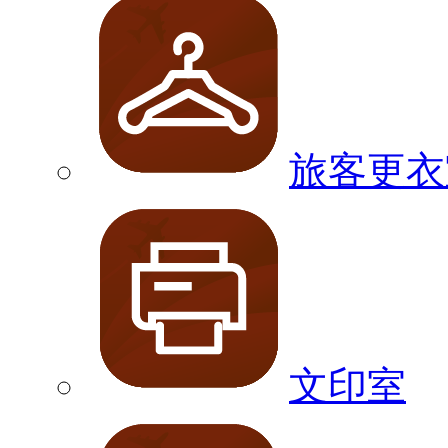
旅客更衣
文印室