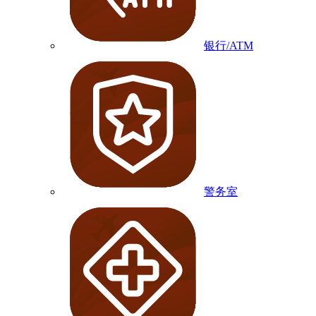
银行/ATM
警务室